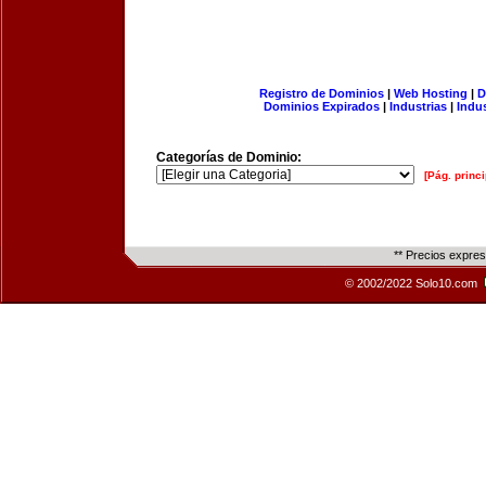
Registro de Dominios
|
Web Hosting
|
D
Dominios Expirados
|
Industrias
|
Indu
Categorías de Dominio:
[Pág. princi
** Precios expre
© 2002/2022 Solo10.com