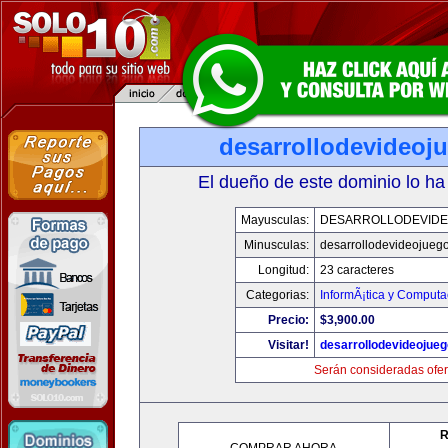
desarrollodevideoj
El dueño de este dominio lo ha
Mayusculas:
DESARROLLODEVID
Minusculas:
desarrollodevideojueg
Longitud:
23 caracteres
Categorias:
InformÃ¡tica y Computa
Precio:
$3,900.00
Visitar!
desarrollodevideojue
Serán consideradas ofer
R