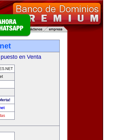
net
 puesto en Venta
ES.NET
et
ferta!
net
tas