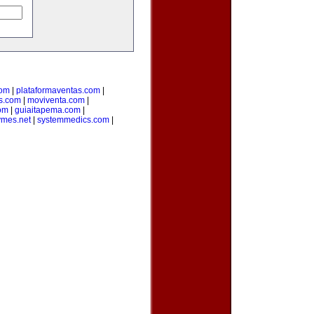
com
|
plataformaventas.com
|
s.com
|
moviventa.com
|
com
|
guiaitapema.com
|
ymes.net
|
systemmedics.com
|