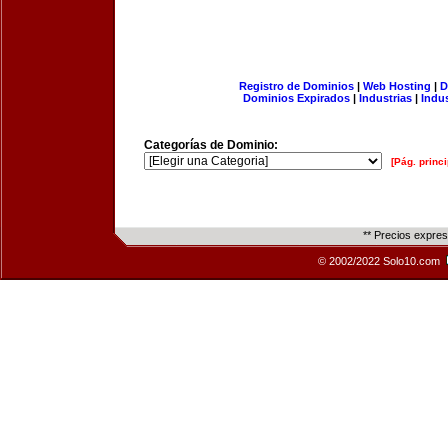
Registro de Dominios
|
Web Hosting
|
D
Dominios Expirados
|
Industrias
|
Indu
Categorías de Dominio:
[Pág. princi
** Precios expre
© 2002/2022 Solo10.com