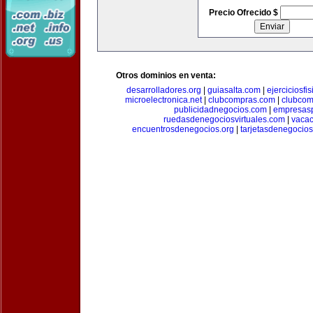
Precio Ofrecido $
Otros dominios en venta:
desarrolladores.org
|
guiasalta.com
|
ejerciciosfi
microelectronica.net
|
clubcompras.com
|
clubcom
publicidadnegocios.com
|
empresas
ruedasdenegociosvirtuales.com
|
vacac
encuentrosdenegocios.org
|
tarjetasdenegocio