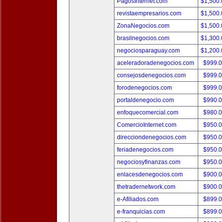
PagosInternet.com
$1,500
revistaempresarios.com
$1,500
ZonaNegocios.com
$1,500
brasilnegocios.com
$1,300
negociosparaguay.com
$1,200
aceleradoradenegocios.com
$999.
consejosdenegocios.com
$999.
forodenegocios.com
$999.
portaldenegocio.com
$990.
enfoquecomercial.com
$980.
ComercioInternet.com
$950.
direcciondenegocios.com
$950.
feriadenegocios.com
$950.
negociosyfinanzas.com
$950.
enlacesdenegocios.com
$900.
thetradernetwork.com
$900.
e-Afiliados.com
$899.
e-franquicias.com
$899.