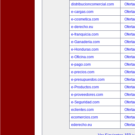
distribucioncomercial.com
Oferta
e-cargas.com
Oferta
e-cosmetica.com
Oferta
e-derecho.eu
Oferta
e-franquicia.com
Oferta
e-Ganaderia.com
Oferta
e-Honduras.com
Oferta
e-Oficina.com
Oferta
e-pago.com
Oferta
e-precios.com
Oferta
e-presupuestos.com
Oferta
e-Productos.com
Oferta
e-proveedores.com
Oferta
e-Seguridad.com
Oferta
eclientes.com
Oferta
ecomercios.com
Oferta
ederecho.eu
Oferta