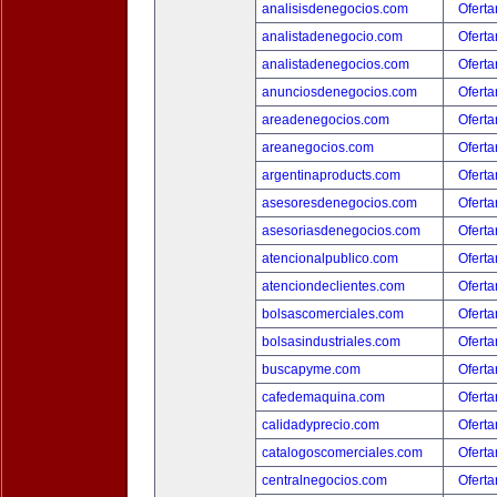
analisisdenegocios.com
Oferta
analistadenegocio.com
Oferta
analistadenegocios.com
Oferta
anunciosdenegocios.com
Oferta
areadenegocios.com
Oferta
areanegocios.com
Oferta
argentinaproducts.com
Oferta
asesoresdenegocios.com
Oferta
asesoriasdenegocios.com
Oferta
atencionalpublico.com
Oferta
atenciondeclientes.com
Oferta
bolsascomerciales.com
Oferta
bolsasindustriales.com
Oferta
buscapyme.com
Oferta
cafedemaquina.com
Oferta
calidadyprecio.com
Oferta
catalogoscomerciales.com
Oferta
centralnegocios.com
Oferta