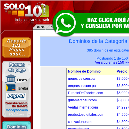
Dominios de la Categoría
385 dominios en esta categ
Mostrando 1 de 150
Ver siguientes 150 >>
Nombre de Dominio
Precio
negocios.com.pa
$7,500
empresas.com.pa
$6,500
DirectoDeFabrica.com
$5,999
guiamercosur.com
$5,000
VentasInternet.com
$4,999
productosdigitales.com
$4,950
cotizaciones.net
$4,800