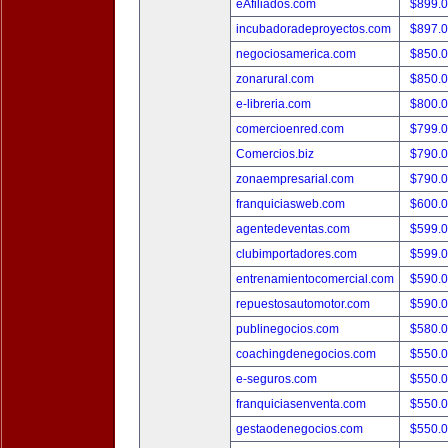
eAfiliados.com
$899.
incubadoradeproyectos.com
$897.
negociosamerica.com
$850.
zonarural.com
$850.
e-libreria.com
$800.
comercioenred.com
$799.
Comercios.biz
$790.
zonaempresarial.com
$790.
franquiciasweb.com
$600.
agentedeventas.com
$599.
clubimportadores.com
$599.
entrenamientocomercial.com
$590.
repuestosautomotor.com
$590.
publinegocios.com
$580.
coachingdenegocios.com
$550.
e-seguros.com
$550.
franquiciasenventa.com
$550.
gestaodenegocios.com
$550.