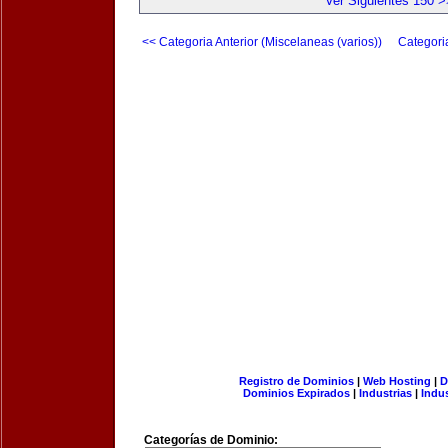
Ver Siguientes 150 >
<< Categoria Anterior (Miscelaneas (varios))
Categori
Registro de Dominios
|
Web Hosting
|
D
Dominios Expirados
|
Industrias
|
Indu
Categorías de Dominio: