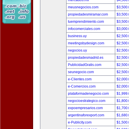
mercados.mx
$4,500
meusnegocios.com
$3,500
propiedadesmiramar.com
$3,500
tuemprendimiento.com
$3,500
infocomerciales.com
$3,000
business.uy
$2,500
meetingsbydesign.com
$2,500
negocios.uy
$2,500
propiedadesmadrid.es
$2,500
PublicidadGratis.com
$2,500
seunegocio.com
$2,500
e-Clientes.com
$2,000
e-Comercios.com
$2,000
plataformadenegocio.com
$1,999
negocioestrategico.com
$1,800
expoempresarios.com
$1,700
argentinaforexport.com
$1,680
e-Publicity.com
$1,500