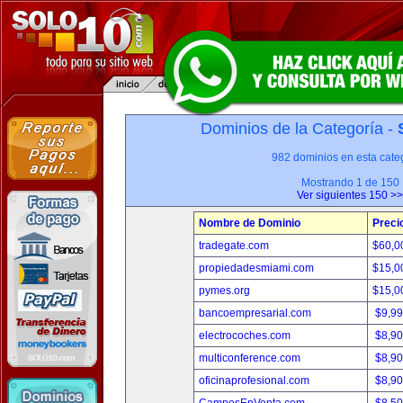
Dominios de la Categoría -
982 dominios en esta categ
Mostrando 1 de 150
Ver siguientes 150 >>
Nombre de Dominio
Preci
tradegate.com
$60,0
propiedadesmiami.com
$15,0
pymes.org
$15,0
bancoempresarial.com
$9,9
electrocoches.com
$8,9
multiconference.com
$8,9
oficinaprofesional.com
$8,9